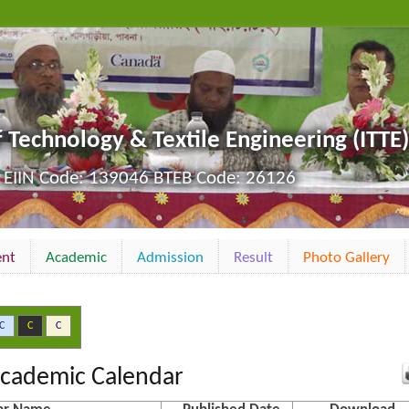
f Technology & Textile Engineering (ITTE)
EIIN Code: 139046 BTEB Code: 26126
ent
Academic
Admission
Result
Photo Gallery
C
C
C
cademic Calendar