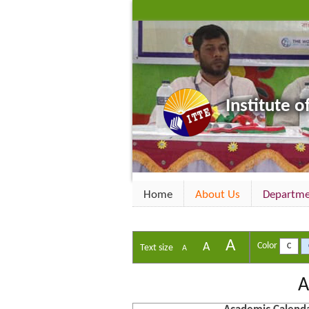
Institute o
Home
About Us
Departm
A
A
Color
C
Text size
A
A