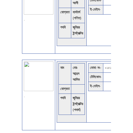
টেলিফোন-
আলী
ই-মেইল-
যোগ্যতা
মাস্টার্স
(গণিত)
.
পদবি
জুনিয়র
ইন্সট্রাক্টর
নাম
মোঃ
মোবা: নং-
০১৫১৬১৬৪৩৯৪
আব্দুল
টেলিফোন-
আলিম
ই-মেইল-
যোগ্যতা
.
পদবি
জুনিয়র
ইন্সট্রাক্টর
(পদার্থ)