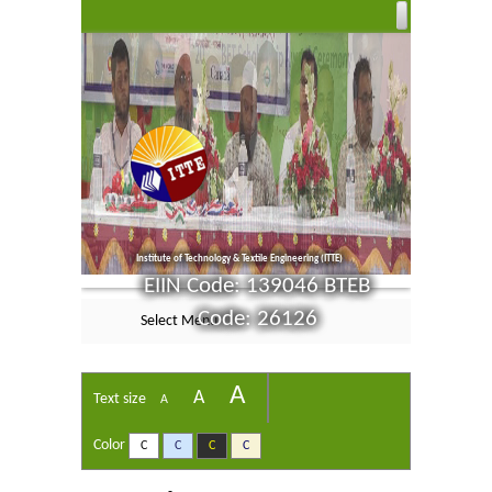
Institute of Technology & Textile Engineering (ITTE)
EIIN Code: 139046 BTEB
Code: 26126
Select Menu
A
A
Text size
A
Color
C
C
C
C