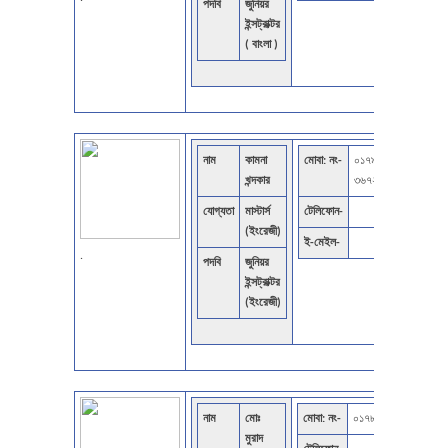
পদবি
জুনিয়র
ইন্সট্রাক্টর
( বাংলা )
নাম
কামনা
মোবা: নং-
০১৭৯৩
খন্দকার
৩৬৭২৭৩
যোগ্যতা
মাস্টার্স
টেলিফোন-
(ইংরেজী)
ই-মেইল-
.
পদবি
জুনিয়র
ইন্সট্রাক্টর
(ইংরেজী)
নাম
মোঃ
মোবা: নং-
০১৭৮০-১৩৪০৫১
মুরাদ