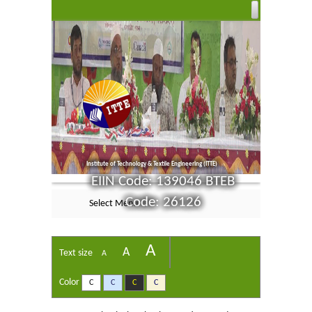
Institute of Technology & Textile Engineering (ITTE)
EIIN Code: 139046 BTEB
Code: 26126
Select Menu
A
A
Text size
A
Color
C
C
C
C